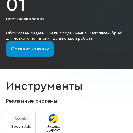
01
Постановка задачи
Ан
Обсуждаем задачи и цели продвижения. Заполняем бриф
Об
для четкого понимания дальнейшей работы.
дл
Оставить заявку
Инструменты
Рекламные системы
Google Ads
Яндекс
Директ